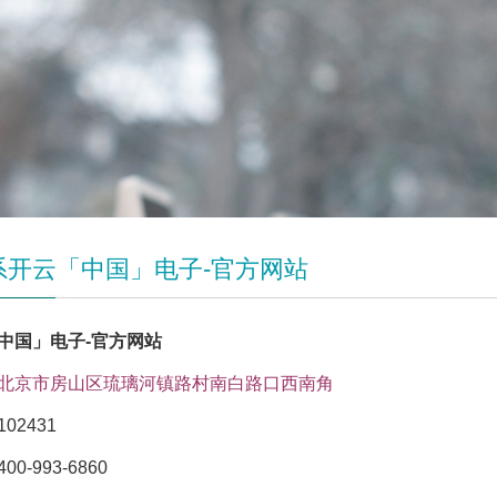
系开云「中国」电子-官方网站
中国」电子-官方网站
北京市房山区琉璃河镇路村南白路口西南角
02431
0-993-6860