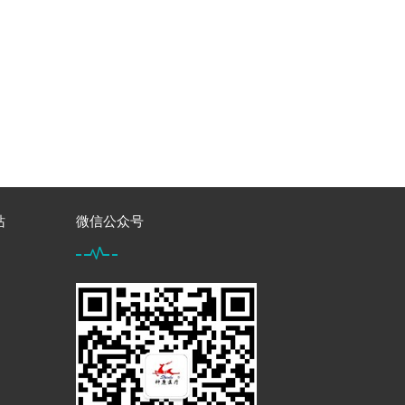
站
微信公众号