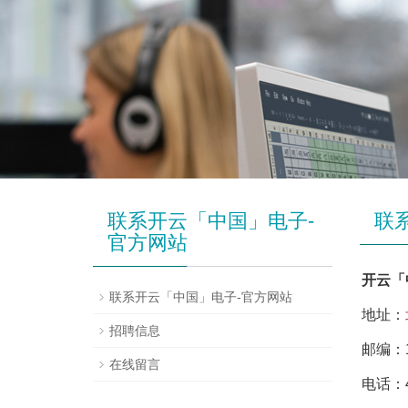
联系开云「中国」电子-
联
官方网站
开云「
联系开云「中国」电子-官方网站
地址：
招聘信息
邮编：1
在线留言
电话：40