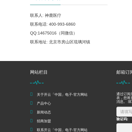
联系人: 神鹿医疗
联系电话: 400-993-6860
QQ:14675016（同微信）
联系地址: 北京市房山区琉璃河镇
网站栏目
邮箱订
通过订阅
关于开云「中国」电子-官方网站
表，您将
消息。 
产品中心
新闻动态
验证码:
招商加盟
联系开云「中国」电子-官方网站