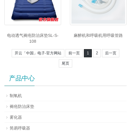
电动透气褥疮防治床垫SL-S-
麻醉机和呼吸机用呼吸管路
108
开云「中国」电子-官方网站
前一页
1
2
后一页
尾页
产品中心
制氧机
褥疮防治床垫
雾化器
简易呼吸器