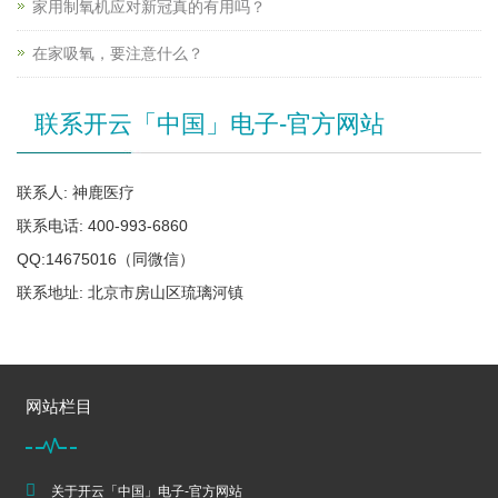
家用制氧机应对新冠真的有用吗？
在家吸氧，要注意什么？
联系开云「中国」电子-官方网站
联系人: 神鹿医疗
联系电话: 400-993-6860
QQ:14675016（同微信）
联系地址: 北京市房山区琉璃河镇
网站栏目
关于开云「中国」电子-官方网站