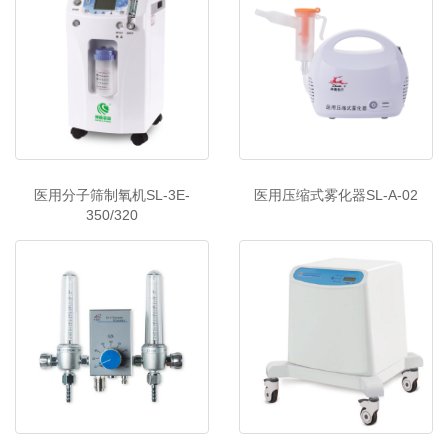
医用分子筛制氧机SL-3E-
医用压缩式雾化器SL-A-02
350/320