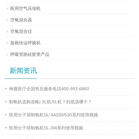
医用空气压缩机
空氧混合器
空氧混合仪
急救转运呼吸机
呼吸管路硅胶类产品
新闻资讯
神鹿医疗全国售后服务电话400-993-6860
制氧机选购攻略| 3L机/5L机？到底选哪个？
医用分子筛制氧机SL-3A330/530系列使用视频
医用分子筛制氧机SL-3W系列使用视频