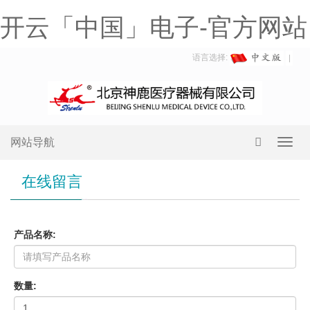
开云「中国」电子-官方网站
语言选择:
网站导航
Toggl
navig
在线留言
产品名称:
数量: