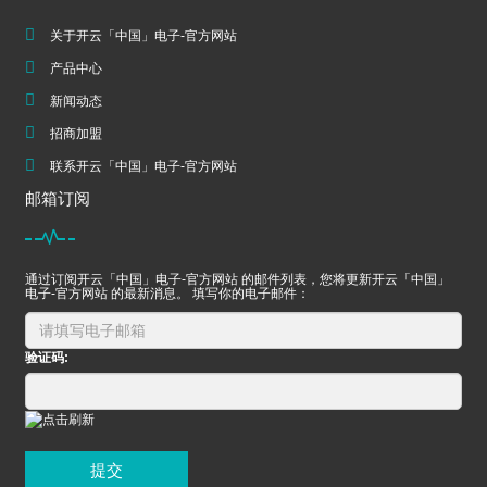
关于开云「中国」电子-官方网站
产品中心
新闻动态
招商加盟
联系开云「中国」电子-官方网站
邮箱订阅
通过订阅开云「中国」电子-官方网站 的邮件列表，您将更新开云「中国」
电子-官方网站 的最新消息。 填写你的电子邮件：
验证码:
提交