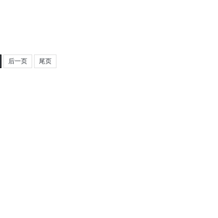
后一页
尾页